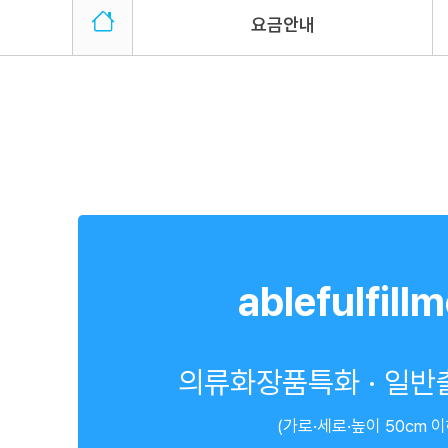
요금안내
ablefulfill
의류화장품특화 · 일
(가로·세로·높이 50cm 이