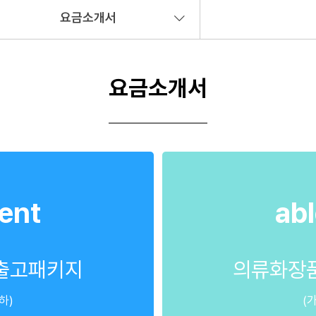
요금소개서
요금소개서
ment
abl
반출고패키지
의류화장품
하)
(