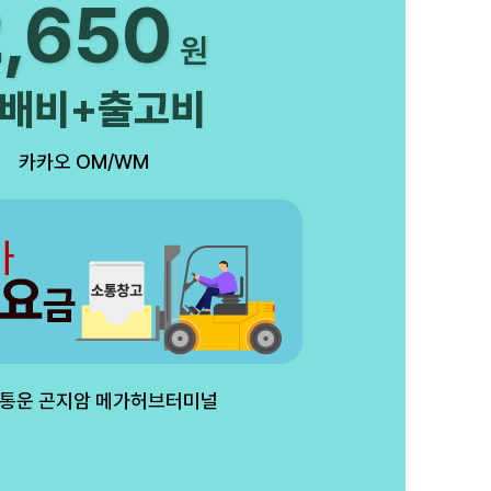
2,650
원
배비+출고비
카카오 OM/WM
한통운 곤지암 메가허브터미널