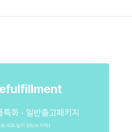
efulfillment
특화 · 일반출고패키지
가로·세로·높이 50cm 이하)