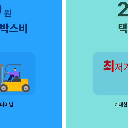
0
원
+박스비
택
브터미널
cj대