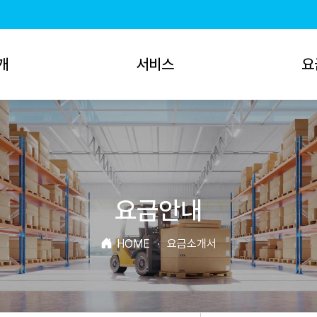
개
서비스
요
요금안내
HOME
·
요금소개서